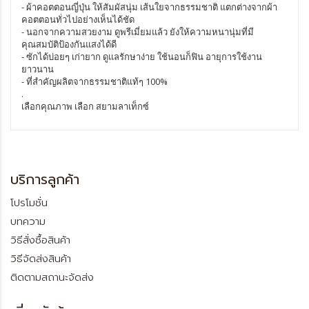
- ผ้าคอตตอนญี่ปุ่น ให้สัมผัสนุ่ม เส้นใยจากธรรมชาติ แตกต่างจากผ้า
คอตตอนทั่วไปอย่างเห็นได้ชัด
- นอกจากความสวยงาม ดูพรีเมี่ยมแล้ว ยังให้ความหนานุ่มที่มี
คุณสมบัติป้องกันแสงได้ดี
- ซักได้บ่อยๆ เก่ายาก ดูแลรักษาง่าย ใช้นอนก็ฟิน อายุการใช้งาน
ยาวนาน
- ที่สำคัญผลิตจากธรรมชาติแท้ๆ 100%
.
เลือกคุณภาพ เลือก สยามลาเท็กซ์
บริการลูกค้า
โปรโมชั่น
บทความ
วิธีสั่งซื้อสินค้า
วิธีจัดส่งสินค้า
ติดตามสถานะจัดส่ง