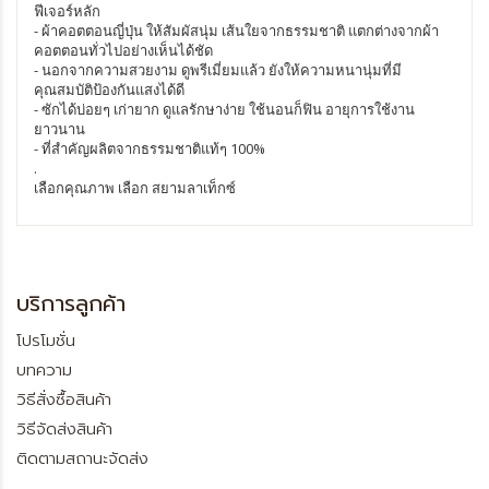
ฟีเจอร์หลัก
- ผ้าคอตตอนญี่ปุ่น ให้สัมผัสนุ่ม เส้นใยจากธรรมชาติ แตกต่างจากผ้า
คอตตอนทั่วไปอย่างเห็นได้ชัด
- นอกจากความสวยงาม ดูพรีเมี่ยมแล้ว ยังให้ความหนานุ่มที่มี
คุณสมบัติป้องกันแสงได้ดี
- ซักได้บ่อยๆ เก่ายาก ดูแลรักษาง่าย ใช้นอนก็ฟิน อายุการใช้งาน
ยาวนาน
- ที่สำคัญผลิตจากธรรมชาติแท้ๆ 100%
.
เลือกคุณภาพ เลือก สยามลาเท็กซ์
บริการลูกค้า
โปรโมชั่น
บทความ
วิธีสั่งซื้อสินค้า
วิธีจัดส่งสินค้า
ติดตามสถานะจัดส่ง