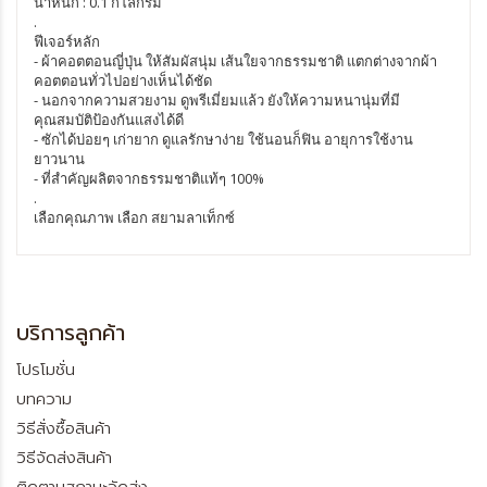
น้ำหนัก : 0.1 กิโลกรัม
.
ฟีเจอร์หลัก
- ผ้าคอตตอนญี่ปุ่น ให้สัมผัสนุ่ม เส้นใยจากธรรมชาติ แตกต่างจากผ้า
คอตตอนทั่วไปอย่างเห็นได้ชัด
- นอกจากความสวยงาม ดูพรีเมี่ยมแล้ว ยังให้ความหนานุ่มที่มี
คุณสมบัติป้องกันแสงได้ดี
- ซักได้บ่อยๆ เก่ายาก ดูแลรักษาง่าย ใช้นอนก็ฟิน อายุการใช้งาน
ยาวนาน
- ที่สำคัญผลิตจากธรรมชาติแท้ๆ 100%
.
เลือกคุณภาพ เลือก สยามลาเท็กซ์
บริการลูกค้า
โปรโมชั่น
บทความ
วิธีสั่งซื้อสินค้า
วิธีจัดส่งสินค้า