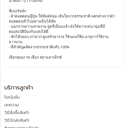
น้ำหนัก : 0.1 กิโลกรัม
.
ฟีเจอร์หลัก
- ผ้าคอตตอนญี่ปุ่น ให้สัมผัสนุ่ม เส้นใยจากธรรมชาติ แตกต่างจากผ้า
คอตตอนทั่วไปอย่างเห็นได้ชัด
- นอกจากความสวยงาม ดูพรีเมี่ยมแล้ว ยังให้ความหนานุ่มที่มี
คุณสมบัติป้องกันแสงได้ดี
- ซักได้บ่อยๆ เก่ายาก ดูแลรักษาง่าย ใช้นอนก็ฟิน อายุการใช้งาน
ยาวนาน
- ที่สำคัญผลิตจากธรรมชาติแท้ๆ 100%
.
เลือกคุณภาพ เลือก สยามลาเท็กซ์
บริการลูกค้า
โปรโมชั่น
บทความ
วิธีสั่งซื้อสินค้า
วิธีจัดส่งสินค้า