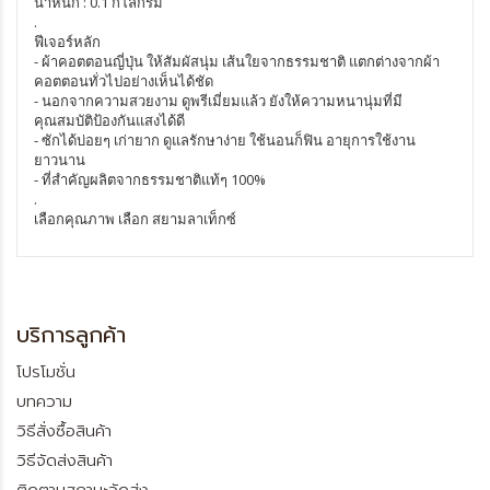
น้ำหนัก : 0.1 กิโลกรัม
.
ฟีเจอร์หลัก
- ผ้าคอตตอนญี่ปุ่น ให้สัมผัสนุ่ม เส้นใยจากธรรมชาติ แตกต่างจากผ้า
คอตตอนทั่วไปอย่างเห็นได้ชัด
- นอกจากความสวยงาม ดูพรีเมี่ยมแล้ว ยังให้ความหนานุ่มที่มี
คุณสมบัติป้องกันแสงได้ดี
- ซักได้บ่อยๆ เก่ายาก ดูแลรักษาง่าย ใช้นอนก็ฟิน อายุการใช้งาน
ยาวนาน
- ที่สำคัญผลิตจากธรรมชาติแท้ๆ 100%
.
เลือกคุณภาพ เลือก สยามลาเท็กซ์
บริการลูกค้า
โปรโมชั่น
บทความ
วิธีสั่งซื้อสินค้า
วิธีจัดส่งสินค้า