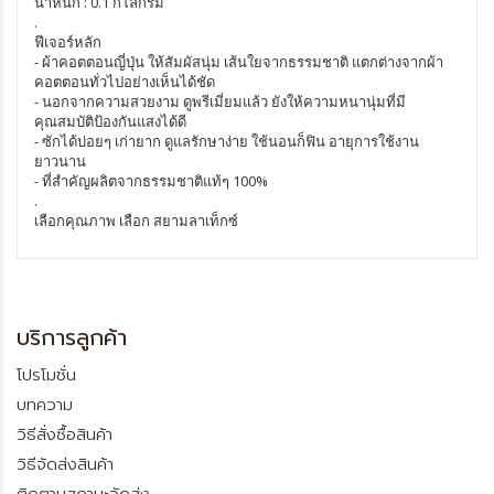
น้ำหนัก : 0.1 กิโลกรัม
.
ฟีเจอร์หลัก
- ผ้าคอตตอนญี่ปุ่น ให้สัมผัสนุ่ม เส้นใยจากธรรมชาติ แตกต่างจากผ้า
คอตตอนทั่วไปอย่างเห็นได้ชัด
- นอกจากความสวยงาม ดูพรีเมี่ยมแล้ว ยังให้ความหนานุ่มที่มี
คุณสมบัติป้องกันแสงได้ดี
- ซักได้บ่อยๆ เก่ายาก ดูแลรักษาง่าย ใช้นอนก็ฟิน อายุการใช้งาน
ยาวนาน
- ที่สำคัญผลิตจากธรรมชาติแท้ๆ 100%
.
เลือกคุณภาพ เลือก สยามลาเท็กซ์
บริการลูกค้า
โปรโมชั่น
บทความ
วิธีสั่งซื้อสินค้า
วิธีจัดส่งสินค้า