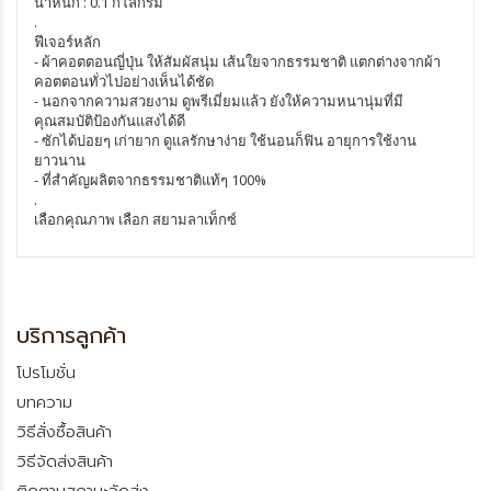
น้ำหนัก : 0.1 กิโลกรัม
.
ฟีเจอร์หลัก
- ผ้าคอตตอนญี่ปุ่น ให้สัมผัสนุ่ม เส้นใยจากธรรมชาติ แตกต่างจากผ้า
คอตตอนทั่วไปอย่างเห็นได้ชัด
- นอกจากความสวยงาม ดูพรีเมี่ยมแล้ว ยังให้ความหนานุ่มที่มี
คุณสมบัติป้องกันแสงได้ดี
- ซักได้บ่อยๆ เก่ายาก ดูแลรักษาง่าย ใช้นอนก็ฟิน อายุการใช้งาน
ยาวนาน
- ที่สำคัญผลิตจากธรรมชาติแท้ๆ 100%
.
เลือกคุณภาพ เลือก สยามลาเท็กซ์
บริการลูกค้า
โปรโมชั่น
บทความ
วิธีสั่งซื้อสินค้า
วิธีจัดส่งสินค้า