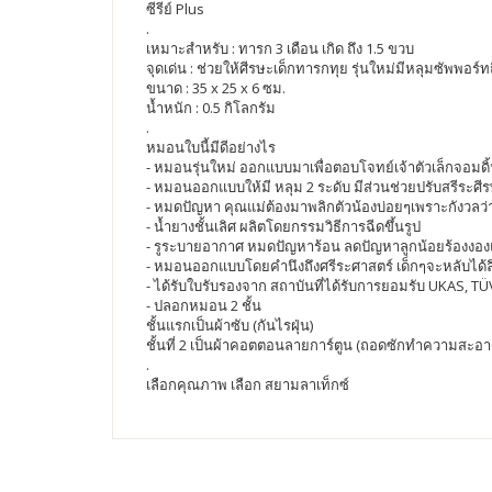
ซีรีย์ Plus
.
เหมาะสำหรับ : ทารก 3 เดือน เกิด ถึง 1.5 ขวบ
จุดเด่น : ช่วยให้ศีรษะเด็กทารกทุย รุ่นใหม่มีหลุมซัพพอร์ทถ
ขนาด : 35 x 25 x 6 ซม.
น้ำหนัก : 0.5 กิโลกรัม
.
หมอนใบนี้มีดีอย่างไร
- หมอนรุ่นใหม่ ออกแบบมาเพื่อตอบโจทย์เจ้าตัวเล็กจอม
- หมอนออกแบบให้มี หลุม 2 ระดับ มีส่วนช่วยปรับสรีระ
- หมดปัญหา คุณแม่ต้องมาพลิกตัวน้องบ่อยๆเพราะกังวลว
- น้ำยางชั้นเลิศ ผลิตโดยกรรมวิธีการฉีดขึ้นรูป
- รูระบายอากาศ หมดปัญหาร้อน ลดปัญหาลูกน้อยร้องงอง
- หมอนออกแบบโดยคำนึงถึงศรีระศาสตร์ เด็กๆจะหลับได้ลึ
- ได้รับใบรับรองจาก สถาบันที่ได้รับการยอมรับ UKAS, T
- ปลอกหมอน 2 ชั้น
ชั้นแรกเป็นผ้าซับ (กันไรฝุ่น)
ชั้นที่ 2 เป็นผ้าคอตตอนลายการ์ตูน (ถอดซักทำความสะอา
.
เลือกคุณภาพ เลือก สยามลาเท็กซ์