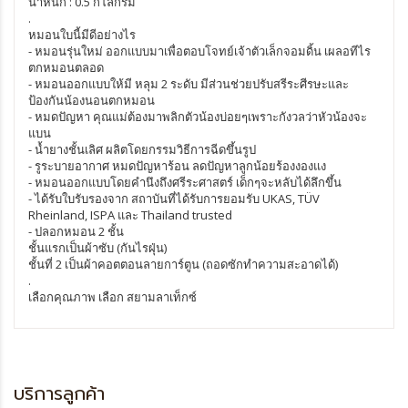
น้ำหนัก : 0.5 กิโลกรัม
.
หมอนใบนี้มีดีอย่างไร
- หมอนรุ่นใหม่ ออกแบบมาเพื่อตอบโจทย์เจ้าตัวเล็กจอมดิ้น เผลอทีไร
ตกหมอนตลอด
- หมอนออกแบบให้มี หลุม 2 ระดับ มีส่วนช่วยปรับสรีระศีรษะและ
ป้องกันน้องนอนตกหมอน
- หมดปัญหา คุณแม่ต้องมาพลิกตัวน้องบ่อยๆเพราะกังวลว่าหัวน้องจะ
แบน
- น้ำยางชั้นเลิศ ผลิตโดยกรรมวิธีการฉีดขึ้นรูป
- รูระบายอากาศ หมดปัญหาร้อน ลดปัญหาลูกน้อยร้องงองแง
- หมอนออกแบบโดยคำนึงถึงศรีระศาสตร์ เด็กๆจะหลับได้ลึกขึ้น
- ได้รับใบรับรองจาก สถาบันที่ได้รับการยอมรับ UKAS, TÜV
Rheinland, ISPA และ Thailand trusted
- ปลอกหมอน 2 ชั้น
ชั้นแรกเป็นผ้าซับ (กันไรฝุ่น)
ชั้นที่ 2 เป็นผ้าคอตตอนลายการ์ตูน (ถอดซักทำความสะอาดได้)
.
เลือกคุณภาพ เลือก สยามลาเท็กซ์
บริการลูกค้า