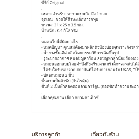
ซีรีย์ Original
.
เหมาะสำหรับ : ทารกแรกเกิด ถึง 1 ขวบ
จุดเด่น : ช่วยให้ศีรษะเด็กทารกทุย
ขนาด : 31 x 25 x 3.5 ซม.
น้ำหนัก : 0.4 กิโลกรัม
.
หมอนใบนี้มีดีอย่างไร
- หมดปัญหา คุณแม่ต้องมาพลิกตัวน้องบ่อยๆเพราะกังวลว
- น้ำยางชั้นเลิศ ผลิตโดยกรรมวิธีการฉีดขึ้นรูป
- รูระบายอากาศ หมดปัญหาร้อน ลดปัญหาลูกน้อยร้องงอง
- หมอนออกแบบโดยคำนึงถึงศรีระศาสตร์ เด็กๆจะหลับได้ลึ
- ได้รับใบรับรองจาก สถาบันที่ได้รับการยอมรับ UKAS, T
- ปลอกหมอน 2 ชั้น
ชั้นแรกเป็นผ้าซับ (กันไรฝุ่น)
ชั้นที่ 2 เป็นผ้าคอตตอนลายการ์ตูน (ถอดซักทำความสะอา
.
เลือกคุณภาพ เลือก สยามลาเท็กซ์
บริการลูกค้า
เกี่ยวกับร้าน