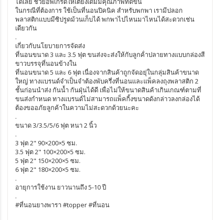
ได้เลย ช่วยอัพเกรดให้เตียงเดิมมีคุณภาพที่ดีขึ้น
ในกรณีที่ต้องการ ใช้เป็นที่นอนปิคนิค สำหรับพกพา เรามีปลอก
พลาสติกแบบมีซิปรูดม้วนเก็บได้ พกพาไปไหนมาไหนได้สะดวกเช่น
เดียวกัน
.
เกี่ยวกับนโยบายการจัดส่ง
ที่นอนขนาด 3 และ 3.5 ฟุต ขนส่งจะส่งให้กับลูกค้่าปลายทางแบบกล่องสี
ขาวบรรจุที่นอนข้างใน
ที่นอนขนาด 5 และ 6 ฟุต เนื่องจากสินค้าถูกจัดอยุ่ในกลุ่มสินค้าขนาด
ใหญ่ ทางแบรนด์จำเป็นจำต้องพับครึ่งที่นอนและแพ็คลงถุงพลาสติก 2
ชั้นก่อนนำส่ง กันน้ำ กันฝุ่นได้ดี เพื่อไม่ให้ขนาดสินค้าเกินเกณฑ์ตามที่
ขนส่งกำหนด ทางแบรนด์ไม่สามารถแพ็คกิ้งขนาดดังกล่าวลงกล่องได้
ต้องขออภัยลูกค้าในความไม่สะดวกด้วยนะคะ
.
ขนาด 3/3.5/5/6 ฟุต หนา 2 นิ้ว
.
3 ฟุต 2" 90×200×5 ซม.
3.5 ฟุต 2" 100×200×5 ซม.
5 ฟุต 2" 150×200×5 ซม.
6 ฟุต 2" 180×200×5 ซม.
.
อายุการใช้งาน ยาวนานถึง 5-10 ปี
.
#ที่นอนยางพารา #topper #ที่นอน