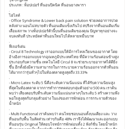
ประเภท : ท็อปเปอร์ ที่นอนปิคนิค ที่นอนยางพารา
.
ไฮไลท์
- Office Syndrome & Lower back pain solution ช่วยลดอาการปวด
หลังล่าง นอนไม่สบายตัว ที่นอนเดิมแข็งเกินไป สปริงจากที่นอนเดิมเริ่ม
เสื่อมสภาพ วางท็อปเปอร์ตัวนี้บนที่นอนเดิมของคุณ ปัญหาทุกอย่างจะ
จบลงทันที ประหยัดค่าที่นอนใหม่ไปได้หลายหมื่นบาท
.
ฟีเจอร์เด่น
- Circul 8 Technology เราออกแบบให้มีการไหลเวียนของอากาศ โดย
อ้างอิงการออกแบบจากอุณหภูมิประเทศไทย ที่มีความร้อนค่อนข้างสูง
ประกอบกับความชิ้น เทคโนโลยี Circul 8 จะช่วยระบายอากาศได้ดียิ่ง
ขึ้น อีกทั้งยังมีความสามารถในการระบายความร้อนออกจากตัวที่นอน
ได้มากกว่ารุ่นทั่วๆไปในท้องตลาดสูงสุดถึง 33.33%
.
- Micro Latex ระดับ 5 นี่คือระดับความนิ่มแน่น ที่ได้รับความนิยมสูง
ที่สุดในท้องตลาด จากการทำการทดสอบกลุ่มตัวอย่าง 500 คน เราค้น
พบว่า เสียงตอบรับที่ระดับความนิ่มแน่นกลางๆในระดับ 5 สร้างความพึง
พอใจสูงสุดกับกลุมตัวอย่าง ในแง่ของการพักผ่อน การกระจายตัวของ
น้ำหนัก
.
- Multi Functional เราค้นพบว่า คนไทยชอบนอนทั้งบนเตียง และ วาง
ที่นอนกับพื้น ในสัดส่วน เท่าๆกันคือ 48% เราจึงได้พัฒนาและออกแบบ
ที่นอนรุ่น Original ให้ตอบโจทย์การพักผ่อนทั้ง 2 ฟังก์ชั่น โดยน้ำหนัก