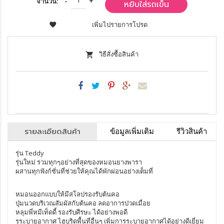
จำนวน:
หยิบใส่รถเข็น
เพิ่มไปรายการโปรด
วิธีสั่งซื้อสินค้า
รายละเอียดสินค้า
ข้อมูลเพิ่มเติม
รีวิวสินค้า
รุ่น Teddy
รุ่นใหม่ รวมทุกๆอย่างที่สุดของหมอนยางพารา
ผสานทุกฟังก์ชั่นที่ช่วยให้คุณได้พักผ่อนอย่างเต็มที่
หมอนออกแบบให้มีสโลปรองรับต้นคอ
ปุ่มนวดบริเวณสัมผัสกับต้นคอ ลดอาการปวดเมื่อย
หลุมพี่หมีเท็ดดี้ รองรับศีรษะ ได้อย่างพอดี
รูระบายอากาศ ไฮบริดพื้นที่อื่นๆ เพิ่มการระบายอากาศได้อย่างดีเยี่ยม