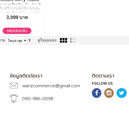
พาราปิคนิค 6 ฟุต 2
รับ ศรีระของผู้ใช้งานขณะ
นิ้ว
่อน อีกทั้งยังมีส่วนช่วยใน
3,099 บาท
จัดเรียงของกระดูกสันหลัง
ื่อใช้งานร่วมกันกับ หมอน
พารา Double Slopes ช่วย
หยิบใส่รถเข็น
ระการเกร็งของกล้ามเนื้อ
ักผ่อน อันเป็นสาเหตุหลัก
ตาม
ดูในมุมมอง:
งอาการ ปวด คอ บ่า ไหล่
หลัง หรือ ภาวะ ออฟฟิศซิน
โดรม
ข้อมูลติดต่อเรา
ติดตามเรา
FOLLOW US
warizcommerce@gmail.com
090-986-0098