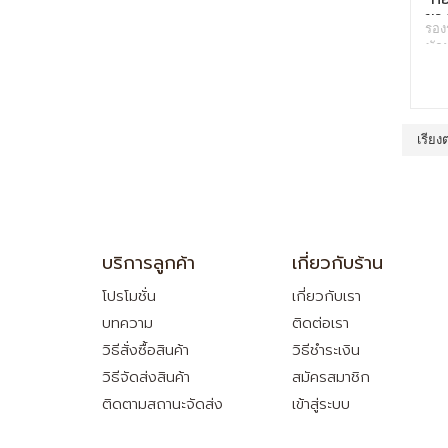
ยาง
รอง
พักผ
การ
เม
ยาง
ลดภา
ขณะพ
เรียง
ขอ
และ 
บริการลูกค้า
เกี่ยวกับร้าน
โปรโมชั่น
เกี่ยวกับเรา
บทความ
ติดต่อเรา
วิธีสั่งซื้อสินค้า
วิธีชำระเงิน
วิธีจัดส่งสินค้า
สมัครสมาชิก
ติดตามสถานะจัดส่ง
เข้าสู่ระบบ