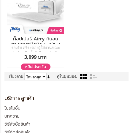
ท็อปเปอร์ Airry ที่นอน
ยางพาราปิคนิค 6 ฟุต 2
รองรับ ศรีระของผู้ใช้งานขณะ
นิ้ว
พักผ่อน อีกทั้งยังมีส่วนช่วยใน
3,099 บาท
การจัดเรียงของกระดูกสันหลัง
เมื่อใช้งานร่วมกันกับ หมอน
หยิบใส่รถเข็น
ยางพารา Double Slopes ช่วย
ลดภาระการเกร็งของกล้ามเนื้อ
เรียงตาม
ดูในมุมมอง:
ขณะพักผ่อน อันเป็นสาเหตุ
หลักของอาการ ปวด คอ บ่า
แสดง
ต่อหน้า
ไหล่ และ หลัง หรือ ภาวะ
ออฟฟิศซินโดรม
บริการลูกค้า
โปรโมชั่น
บทความ
วิธีสั่งซื้อสินค้า
วิธีจัดส่งสินค้า