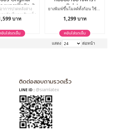
ยางพาราปิคนิค 3
Bolster
อาการปวดหลังล่าง
ยางพิมพ์ขึ้นโมลด์ทั้งก้อน ใช้ได้นาน 10 ปี
ฟุต 2 นิ้ว
ายตัว ที่นอนเดิมแข็ง
1,599 บาท
1,299 บาท
ริงจากที่นอนเดิมเริ่ม
าพ วางท็อปเปอร์ตัวนี้
เดิมของคุณ ปัญหาทุก
หยิบใส่รถเข็น
หยิบใส่รถเข็น
จบลงทันที ประหยัด
นใหม่ไปได้หลายหมื่น
แสดง
ต่อหน้า
บาท
ติดต่อสอบถามรวดเร็ว
@siamlatex
LINE ID :