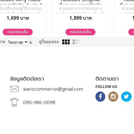
พาราปิคนิค 3 ฟุต 2
ที่นอนยางพาราปิคนิค
ที่นอน
รับ ศรีระของผู้ใช้งานขณะ
ช่วยลดอาการปวดหลังล่าง
ช่วยลด
นิ้ว
3.5 ฟุต 2 นิ้ว
่อน อีกทั้งยังมีส่วนช่วยใน
นอนไม่สบายตัว ที่นอนเดิมแข็ง
นอนไม่สบ
1,699 บาท
1,899 บาท
จัดเรียงของกระดูกสันหลัง
เกินไป สปริงจากที่นอนเดิมเริ่ม
เกินไป สป
ื่อใช้งานร่วมกันกับ หมอน
เสื่อมสภาพ วางท็อปเปอร์ตัวนี้
เสื่อมสภ
พารา Double Slopes ช่วย
บนที่นอนเดิมของคุณ ปัญหาทุก
บนที่นอน
หยิบใส่รถเข็น
หยิบใส่รถเข็น
ระการเกร็งของกล้ามเนื้อ
อย่างจะจบลงทันที ประหยัด
อย่างจะ
ักผ่อน อันเป็นสาเหตุหลัก
ค่าที่นอนใหม่ไปได้หลายหมื่น
ค่าที่นอ
ตาม
ดูในมุมมอง:
งอาการ ปวด คอ บ่า ไหล่
บาท
หลัง หรือ ภาวะ ออฟฟิศซิน
โดรม
ข้อมูลติดต่อเรา
ติดตามเรา
FOLLOW US
warizcommerce@gmail.com
090-986-0098