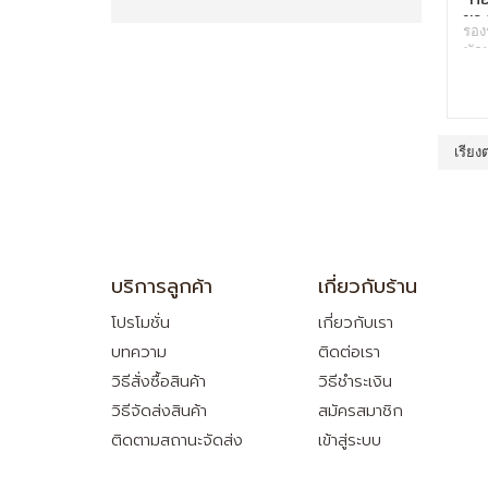
ยาง
รอง
พักผ
การ
เม
ยาง
ลดภา
ขณะพ
เรียง
ขอ
และ 
บริการลูกค้า
เกี่ยวกับร้าน
โปรโมชั่น
เกี่ยวกับเรา
บทความ
ติดต่อเรา
วิธีสั่งซื้อสินค้า
วิธีชำระเงิน
วิธีจัดส่งสินค้า
สมัครสมาชิก
ติดตามสถานะจัดส่ง
เข้าสู่ระบบ